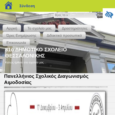
blogs.sch.gr
Σύνδεση
Βρες
Βρες το »
το
»
Αρχική
Το σχολείο μας
Δραστηριότητες
Ώρες Ενημέρωσης
Διδακτικό προσωπικό
Επικοινωνία
81ο ΔΗΜΟΤΙΚΟ ΣΧΟΛΕΙΟ
ΘΕΣΣΑΛΟΝΙΚΗΣ
Καλώς ήρθατε στο σχολείο μας…
Πανελλήνιος Σχολικός Διαγωνισμός
Αιμοδοσίας