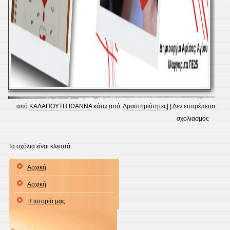
από
ΚΑΛΑΠΟΥΤΗ ΙΩΑΝΝΑ
κάτω από:
Δραστηριότητες
| |
Δεν επιτρέπεται
στο
σχολιασμός
Πανελλ
Σχολικ
Τα σχόλια είναι κλειστά.
Διαγων
Αρχική
Αιμοδο
Αρχική
Η ιστορία μας