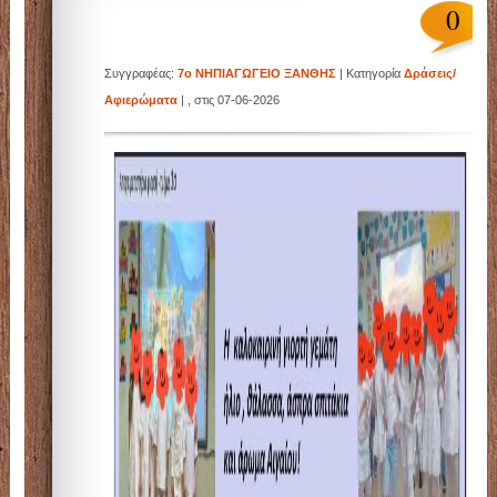
0
Συγγραφέας:
7ο ΝΗΠΙΑΓΩΓΕΙΟ ΞΑΝΘΗΣ
| Κατηγορία
Δράσεις/
Αφιερώματα
| , στις 07-06-2026