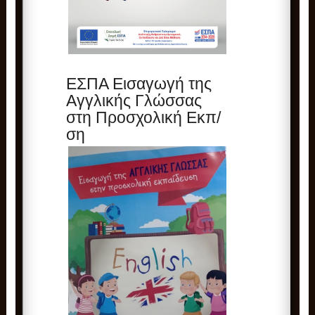
ΕΣΠΑ Εισαγωγή της
Αγγλικής Γλώσσας
στη Προσχολική Εκπ/
ση