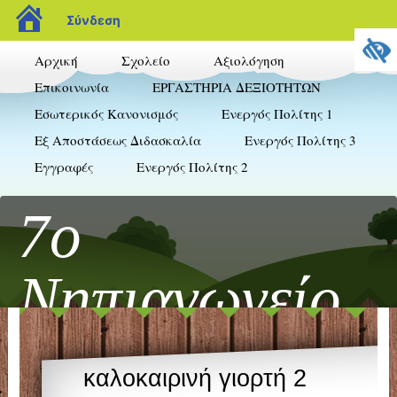
blogs.sch.gr
Σύνδεση
Αρχική
Σχολείο
Αξιολόγηση
Επικοινωνία
ΕΡΓΑΣΤΗΡΙΑ ΔΕΞΙΟΤΗΤΩΝ
Εσωτερικός Κανονισμός
Ενεργός Πολίτης 1
Εξ Αποστάσεως Διδασκαλία
Ενεργός Πολίτης 3
Εγγραφές
Ενεργός Πολίτης 2
7ο
Νηπιαγωγείο
Ξάνθης
καλοκαιρινή γιορτή 2