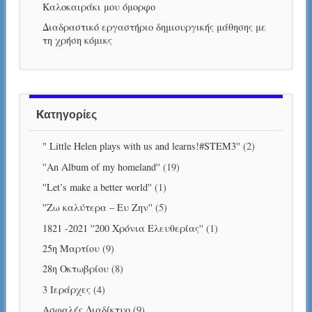
Καλοκαιράκι μου όμορφο
Διαδραστικό εργαστήριο δημιουργικής μάθησης με
τη χρήση κόμικς
Kατηγορίες
" Little Helen plays with us and learns!#STEM3''
(2)
''An Album of my homeland''
(19)
''Let’s make a better world''
(1)
''Ζω καλύτερα – Ευ Ζην''
(5)
1821 -2021 ''200 Χρόνια Ελευθερίας''
(1)
25η Μαρτίου
(9)
28η Οκτωβρίου
(8)
3 Ιεράρχες
(4)
Aσφαλές Διαδίκτυο
(9)