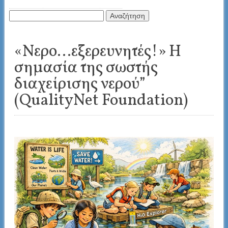
Αναζήτηση
για:
«Νερο…εξερευνητές!» Η
σημασία της σωστής
διαχείρισης νερού”
(QualityNet Foundation)