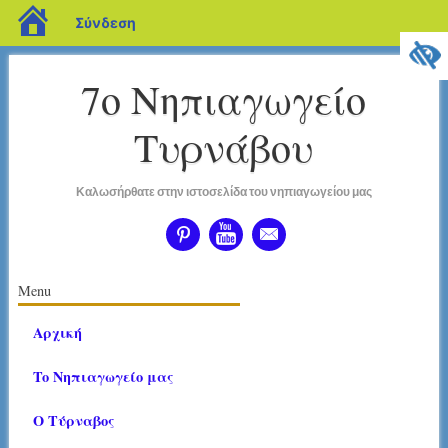
blogs.sch.gr
Σύνδεση
7ο Νηπιαγωγείο
Τυρνάβου
Καλωσήρθατε στην ιστοσελίδα του νηπιαγωγείου μας
διεύθυνση
Κύριο μενού
Μετάβαση
Menu
σε
Αρχική
περιεχόμενο
To Nηπιαγωγείο μας
Ο Τύρναβος