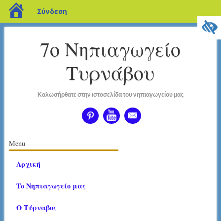
blogs.sch.gr
Σύνδεση
7ο Νηπιαγωγείο
Τυρνάβου
Καλωσήρθατε στην ιστοσελίδα του νηπιαγωγείου μας
διεύθυνση
Κύριο μενού
Μετάβαση
Menu
σε
Αρχική
περιεχόμενο
To Nηπιαγωγείο μας
Ο Τύρναβος