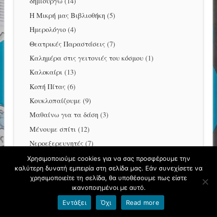
δημιουργώ
(14)
Η Μικρή μας Βιβλιοθήκη
(5)
Ημερολόγιο
(4)
Θεατρικές Παραστάσεις
(7)
Καλημέρα στις γειτονιές του κόσμου
(1)
Καλοκαίρι
(13)
Κοπή Πίτας
(6)
Κουκλοπαίζουμε
(9)
Μαθαίνω για τα δάση
(3)
Μένουμε σπίτι
(12)
Νεροεξερευνητές
(7)
Οδική Ασφάλεια
(1)
Χρησιμοποιούμε cookies για να σας προσφέρουμε την
καλύτερη δυνατή εμπειρία στη σελίδα μας. Εάν συνεχίσετε να
Όνομα
(5)
χρησιμοποιείτε τη σελίδα, θα υποθέσουμε πως είστε
Παγκόσμια Ημέρα Ατόμων με Αναπηρία
(1)
ικανοποιημένοι με αυτό.
Παγκόσμια Ημέρα Γης
(1)
Εντάξει
Όχι
Read more
Παγκόσμια Ημέρα Ζώων
(1)