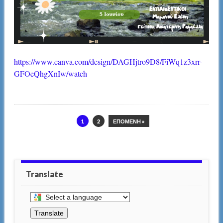
https://www.canva.com/design/DAGHjtro9D8/FiWq1z3xrr-
GFOeQhgXnIw/watch
1
2
ΕΠΌΜΕΝΗ »
Translate
Select
a
Translate
language