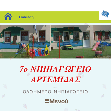
blogs.sch.gr
Σύνδεση
7o ΝΗΠΙΑΓΩΓΕΙΟ
ΑΡΤΕΜΙΔΑΣ
ΟΛΟΉΜΕΡΟ ΝΗΠΙΑΓΩΓΕΊΟ
Μενού
Μετάβαση στο περιεχόμενο