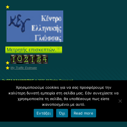
Μετρητής επισκεπτών.
My Traffic Estimate
7ο ΓΕΛ ΚΑΛΑΜΑΡΙΑΣ
© 2026 All Rights Reserved.
Άρθρα
και
Σχόλια
.
Χρησιμοποιούμε cookies για να σας προσφέρουμε την
καλύτερη δυνατή εμπειρία στη σελίδα μας. Εάν συνεχίσετε να
Φιλοξενείται από
Blogs.sch.gr
χρησιμοποιείτε τη σελίδα, θα υποθέσουμε πως είστε
ικανοποιημένοι με αυτό.
Όροι χρήσης blogs.sch.gr
|
Δήλωση προσβασιμότητας
Εντάξει
Όχι
Read more