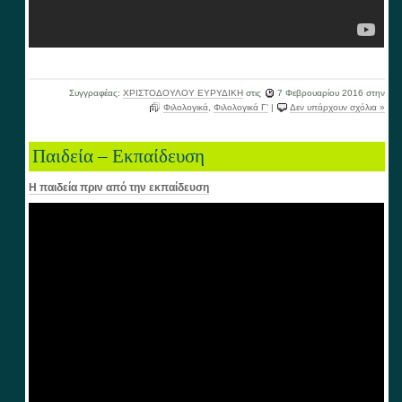
Συγγραφέας:
ΧΡΙΣΤΟΔΟΥΛΟΥ ΕΥΡΥΔΙΚΗ
στις
7 Φεβρουαρίου 2016
στην
Φιλολογικά
,
Φιλολογικά Γ'
|
Δεν υπάρχουν σχόλια »
Παιδεία – Εκπαίδευση
Η παιδεία πριν από την εκπαίδευση