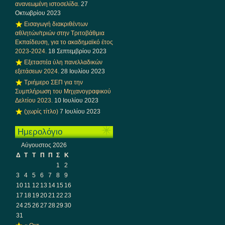
ανανεωμένη ιστοσελίδα.
27
Οκτωβρίου 2023
Εισαγωγή διακριθέντων
αθλητών/τριών στην Τριτοβάθμια
Εκπαίδευση, για το ακαδημαϊκό έτος
2023-2024.
18 Σεπτεμβρίου 2023
Εξεταστέα ύλη πανελλαδικών
εξετάσεων 2024.
28 Ιουλίου 2023
Τριήμερο ΣΕΠ για την
Συμπλήρωση του Μηχανογραφικού
Δελτίου 2023.
10 Ιουλίου 2023
(χωρίς τίτλο)
7 Ιουλίου 2023
Ημερολόγιο
Αύγουστος 2026
Δ
Τ
Τ
Π
Π
Σ
Κ
1
2
3
4
5
6
7
8
9
10
11
12
13
14
15
16
17
18
19
20
21
22
23
24
25
26
27
28
29
30
31