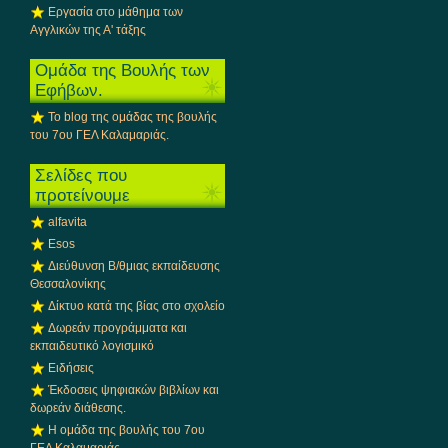
Εργασία στο μάθημα των
Αγγλικών της Α' τάξης
Ομάδα της Βουλής των
Εφήβων.
Το blog της ομάδας της βουλής
του 7ου ΓΕΛ Καλαμαριάς.
Σελίδες που
προτείνουμε
alfavita
Esos
Διεύθυνση Β/θμιας εκπαίδευσης
Θεσσαλονίκης
Δίκτυο κατά της βίας στο σχολείο
Δωρεάν προγράμματα και
εκπαιδευτικό λογισμικό
Ειδήσεις
Έκδοσεις ψηφιακών βιβλίων και
δωρεάν διάθεσης.
Η ομάδα της βουλής του 7ου