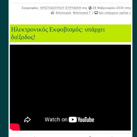
Συγγραφέας:
ΧΡΙΣΤΟΔΟΥΛΟΥ ΕΥΡΥΔΙΚΗ
στις
28 Φεβρουαρίου 2016
στην
Φιλολογικά
,
Φιλολογικά Γ'
|
Δεν υπάρχουν σχόλια »
Ηλεκτρονικός Εκφοβισμός: υπάρχει
διέξοδος!