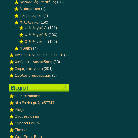
Κοινωνικές Επιστήμες
(18)
Μαθηματικά
(1)
Πληροφορική
(1)
Φιλολογικά
(150)
Φιλολογικά Α'
(128)
Φιλολογικά Β'
(103)
Φιλολογικά Γ'
(120)
Φυσική
(7)
ΦΥΣΙΚΗΣ ΑΡΧΕΙΑ ΣΕ EXCEL
(2)
Χιούμορ – Διασκεδαση
(33)
Χωρίς κατηγορία
(301)
Ωρολόγιο πρόγραμμα
(3)
Blogroll
Documentation
http://pekp.gr/?p=57747
Plugins
Suggest Ideas
Support Forum
Themes
WordPress Blog