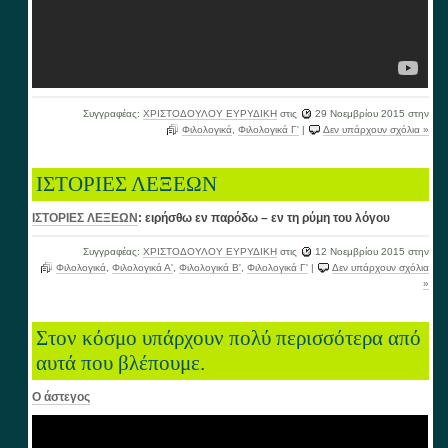
Συγγραφέας:
ΧΡΙΣΤΟΔΟΥΛΟΥ ΕΥΡΥΔΙΚΗ
στις
29 Νοεμβρίου 2015
στην
Φιλολογικά
,
Φιλολογικά Γ'
|
Δεν υπάρχουν σχόλια »
ΙΣΤΟΡΙΕΣ ΛΕΞΕΩΝ
ΙΣΤΟΡΙΕΣ ΛΕΞΕΩΝ
: ειρήσθω εν παρόδω – εν τη ρύμη του λόγου
Συγγραφέας:
ΧΡΙΣΤΟΔΟΥΛΟΥ ΕΥΡΥΔΙΚΗ
στις
12 Νοεμβρίου 2015
στην
Φιλολογικά
,
Φιλολογικά Α'
,
Φιλολογικά Β'
,
Φιλολογικά Γ'
|
Δεν υπάρχουν σχόλια
»
Στον κόσμο υπάρχουν πολύ περισσότερα από
αυτά που βλέπουμε.
Ο άστεγος