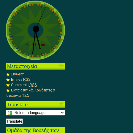
Μεταστοιχεία
Σύνδεση
Entries
RSS
Comments
RSS
Εκπαιδευτικές Κοινότητες &
Ιστολόγια ΠΣΔ
Translate
Select
a
Translate
language
to
Ομάδα της Βουλής των