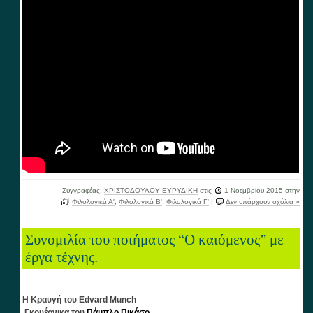
Συγγραφέας:
ΧΡΙΣΤΟΔΟΥΛΟΥ ΕΥΡΥΔΙΚΗ
στις
1 Νοεμβρίου 2015
στην
Φιλολογικά Α'
,
Φιλολογικά Β'
,
Φιλολογικά Γ'
|
Δεν υπάρχουν σχόλια »
Συνομιλία του ποιήματος “Ο καιόμενος” με
έργα τέχνης.
Η Κραυγή του Edvard
Munch
Γκουέρνικα του
Πάμπλο Πικάσο
.