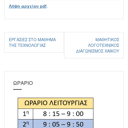
Λήψη αρχείου pdf
.
Πλοήγηση
ΕΡΓΑΣΊΕΣ ΣΤΟ ΜΆΘΗΜΑ
ΜΑΘΗΤΙΚΌΣ
άρθρων
ΤΗΣ ΤΕΧΝΟΛΟΓΊΑΣ
ΛΟΓΟΤΕΧΝΙΚΌΣ
ΔΙΑΓΩΝΙΣΜΌΣ ΧΑΪΚΟΎ
ΩΡΑΡΙΟ