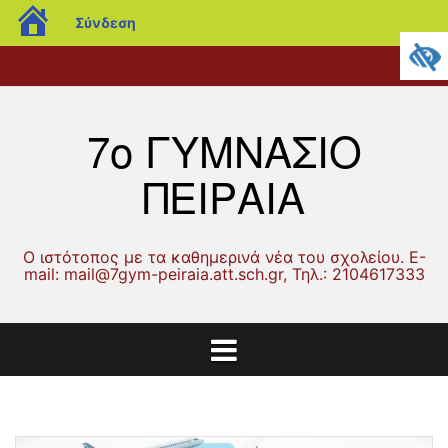
blogs.sch.gr
Σύνδεση
Μετάβαση
Αρχική
Ανακοινώσεις
Λειτουργία
Δράσεις
Γονείς
Μαθητικά
Μαθητικές
ERASMUS
Επικοινωνία
σε
Σχολείου
και
και
θέματα
Εργασίες
περιεχόμενο
Δραστηριότητες
Κηδεμόνες
7ο ΓΥΜΝΑΣΙΟ
ΠΕΙΡΑΙΑ
Ο ιστότοπος με τα καθημερινά νέα του σχολείου. Ε-
mail: mail@7gym-peiraia.att.sch.gr, Τηλ.: 2104617333