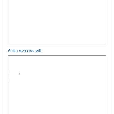
Λήψη αρχείου pdf
.