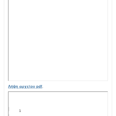
Λήψη αρχείου pdf
.