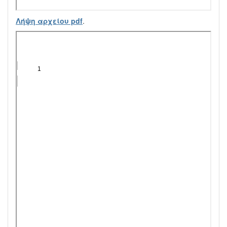
Λήψη αρχείου pdf
.