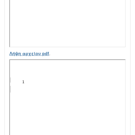
Λήψη αρχείου pdf
.