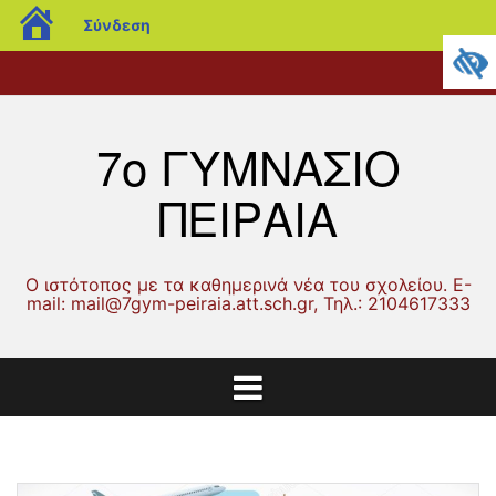
blogs.sch.gr
Σύνδεση
Μετάβαση
Αρχική
Ανακοινώσεις
Λειτουργία
Δράσεις
Γονείς
Μαθητικά
Μαθητικές
ERASMUS
Επικοινωνία
σε
Σχολείου
και
και
θέματα
Εργασίες
περιεχόμενο
Δραστηριότητες
Κηδεμόνες
7ο ΓΥΜΝΑΣΙΟ
ΠΕΙΡΑΙΑ
Ο ιστότοπος με τα καθημερινά νέα του σχολείου. Ε-
mail: mail@7gym-peiraia.att.sch.gr, Τηλ.: 2104617333