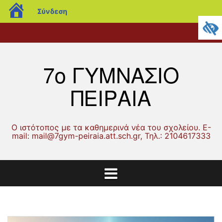
blogs.sch.gr
Σύνδεση
Μετάβαση
Αρχική
Ανακοινώσεις
Λειτουργία
Δράσεις
Γονείς
Μαθητικά
Μαθητικές
ERASMUS
Επικοινωνία
σε
Σχολείου
και
και
θέματα
Εργασίες
περιεχόμενο
Δραστηριότητες
Κηδεμόνες
7ο ΓΥΜΝΑΣΙΟ
ΠΕΙΡΑΙΑ
Ο ιστότοπος με τα καθημερινά νέα του σχολείου. Ε-
mail: mail@7gym-peiraia.att.sch.gr, Τηλ.: 2104617333