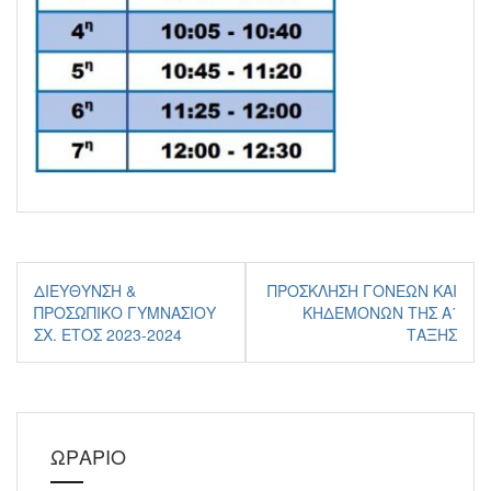
Πλοήγηση
ΔΙΕΎΘΥΝΣΗ &
ΠΡΌΣΚΛΗΣΗ ΓΟΝΈΩΝ ΚΑΙ
άρθρων
ΠΡΟΣΩΠΙΚΌ ΓΥΜΝΑΣΊΟΥ
ΚΗΔΕΜΌΝΩΝ ΤΗΣ Α΄
ΣΧ. ΈΤΟΣ 2023-2024
ΤΆΞΗΣ
ΩΡΑΡΙΟ