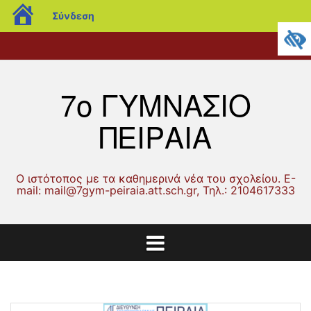
blogs.sch.gr
Σύνδεση
Μετάβαση
Αρχική
Ανακοινώσεις
Λειτουργία
Δράσεις
Γονείς
Μαθητικά
Μαθητικές
ERASMUS
Επικοινωνία
σε
Σχολείου
και
και
θέματα
Εργασίες
περιεχόμενο
Δραστηριότητες
Κηδεμόνες
7ο ΓΥΜΝΑΣΙΟ
ΠΕΙΡΑΙΑ
Ο ιστότοπος με τα καθημερινά νέα του σχολείου. Ε-
mail: mail@7gym-peiraia.att.sch.gr, Τηλ.: 2104617333