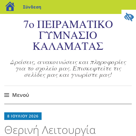
blogs.sch.gr
Σύνδεση
7ο ΠΕΙΡΑΜΑΤΙΚΟ
ΓΥΜΝΑΣΙΟ
ΚΑΛΑΜΑΤΑΣ
Δράσεις, ανακοινώσεις και πληροφορίες
για το σχολείο μας. Επισκεφτείτε τις
σελίδες μας και γνωρίστε μας!
Μενού
Μετάβαση
στο
8 ΙΟΥΛΊΟΥ 2026
περιεχόμενο
Θερινή Λειτουργία