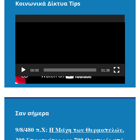
Κοινωνικά Δίκτυα Tips
Πρόγραμμα
Αναπαραγωγής
Βίντεο
00:00
01:38
Σαν σήμερα
9/8/480 π.Χ:
Η Μάχη των Θερμοπυλών.
300 Σπαρτιάτες και 700 Θεσπιείς υπό