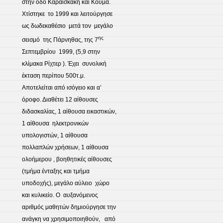
στην οδό Καραϊσκάκη και Κούμα.
Χτίστηκε το 1999 και λειτούργησε
ως δωδεκαθέσιο μετά τον μεγάλο
ης
σεισμό της Πάρνηθας, της 7
Σεπτεμβρίου 1999, (5,9 στην
κλίμακα Ρίχτερ ). Έχει συνολική
έκταση περίπου 500τ.μ.
Αποτελείται από ισόγειο και α’
όροφο. Διαθέτει 12 αίθουσες
διδασκαλίας, 1 αίθουσα εικαστικών,
1 αίθουσα ηλεκτρονικών
υπολογιστών, 1 αίθουσα
πολλαπλών χρήσεων, 1 αίθουσα
ολοήμερου , βοηθητικές αίθουσες
(τμήμα ένταξης και τμήμα
υποδοχής), μεγάλο αύλειο χώρο
και κυλικείο. Ο αυξανόμενος
αριθμός μαθητών δημιούργησε την
ανάγκη να χρησιμοποιηθούν, από