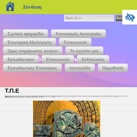
blogs.sch.gr
Σύνδεση
Βρες
Βρες το »
το
»
Σχολική εφημερίδα
Κανονισμός λειτουργίας
Εσωτερική Αξιολόγηση
Επικοινωνία
Ώρες ενημέρωσης γονέων
Το σχολείο μας
7ο Δημοτικό Σχολείο Άνω Λιοσίων
Εκπαιδευτικοί
Επικοινωνία
Εκδηλώσεις
Εκπαιδευτικές Επισκέψεις
Ιστοσελίδα
Νομοθεσία
Τ.Π.Ε