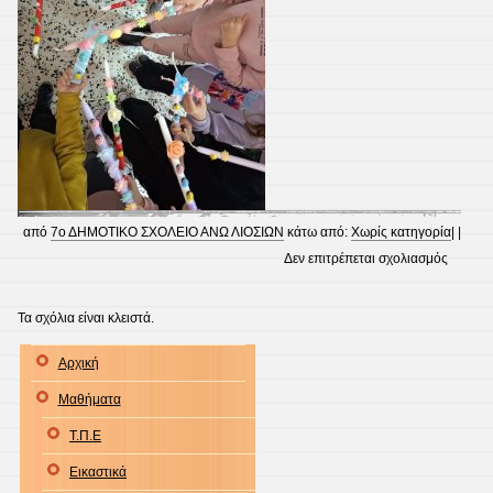
από
7ο ΔΗΜΟΤΙΚΟ ΣΧΟΛΕΙΟ ΑΝΩ ΛΙΟΣΙΩΝ
κάτω από:
Χωρίς κατηγορία
| |
στο
Δεν επιτρέπεται σχολιασμός
ΕΟΡΤΑ
ΠΑΓΚΟ
Τα σχόλια είναι κλειστά.
ΗΜΕΡΑ
Αρχική
ΠΑΙΔΙ
ΒΙΒΛΙΟ
Μαθήματα
ΣΤΟ
Τ.Π.Ε
Β1-
ΠΑΣΧΑ
Εικαστικά