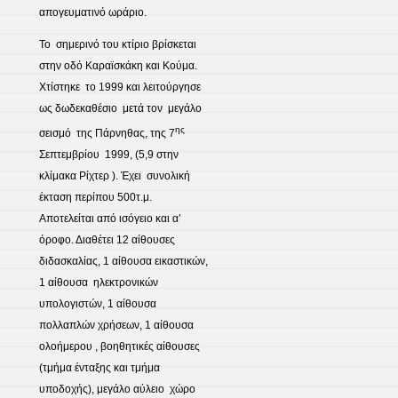
απογευματινό ωράριο.
Το σημερινό του κτίριο βρίσκεται
στην οδό Καραϊσκάκη και Κούμα.
Χτίστηκε το 1999 και λειτούργησε
ως δωδεκαθέσιο μετά τον μεγάλο
ης
σεισμό της Πάρνηθας, της 7
Σεπτεμβρίου 1999, (5,9 στην
κλίμακα Ρίχτερ ). Έχει συνολική
έκταση περίπου 500τ.μ.
Αποτελείται από ισόγειο και α’
όροφο. Διαθέτει 12 αίθουσες
διδασκαλίας, 1 αίθουσα εικαστικών,
1 αίθουσα ηλεκτρονικών
υπολογιστών, 1 αίθουσα
πολλαπλών χρήσεων, 1 αίθουσα
ολοήμερου , βοηθητικές αίθουσες
(τμήμα ένταξης και τμήμα
υποδοχής), μεγάλο αύλειο χώρο