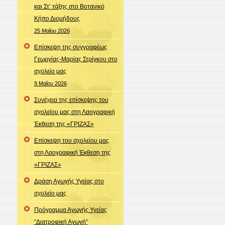
και Στ’ τάξης στο Βοτανικό
Κήπο Διομήδους
25 Μαΐου 2026
Επίσκεψη της συγγραφέως
Γεωργίας-Μαρίας Στρίγκου στο
σχολείο μας
9 Μαΐου 2026
Συνέχεια της επίσκεψης του
σχολείου μας στη Λαογραφική
Έκθεση της «ΓΡΙΖΑΣ»
Επίσκεψη του σχολείου μας
στη Λαογραφική Έκθεση της
«ΓΡΙΖΑΣ»
Δράση Αγωγής Υγείας στο
σχολείο μας
Πρόγραμμα Αγωγής Υγείας
“Διατροφική Αγωγή”