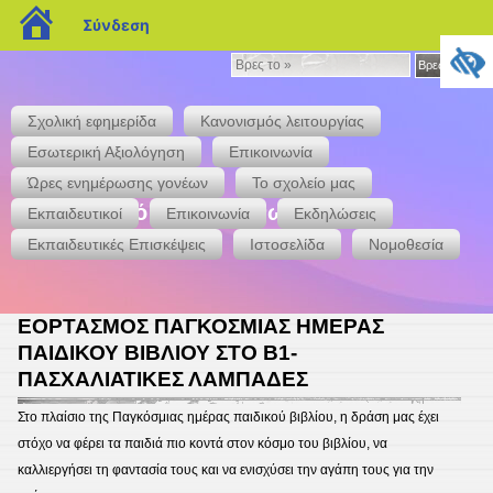
blogs.sch.gr
Σύνδεση
Βρες
Βρες το »
το
»
Σχολική εφημερίδα
Κανονισμός λειτουργίας
Εσωτερική Αξιολόγηση
Επικοινωνία
Ώρες ενημέρωσης γονέων
Το σχολείο μας
7ο Δημοτικό Σχολείο Άνω Λιοσίων
Εκπαιδευτικοί
Επικοινωνία
Εκδηλώσεις
Εκπαιδευτικές Επισκέψεις
Ιστοσελίδα
Νομοθεσία
ΕΟΡΤΑΣΜΟΣ ΠΑΓΚΟΣΜΙΑΣ ΗΜΕΡΑΣ
ΠΑΙΔΙΚΟΥ ΒΙΒΛΙΟΥ ΣΤΟ Β1-
ΠΑΣΧΑΛΙΑΤΙΚΕΣ ΛΑΜΠΑΔΕΣ
Στο πλαίσιο της Παγκόσμιας ημέρας παιδικού βιβλίου, η δράση μας έχει
στόχο να φέρει τα παιδιά πιο κοντά στον κόσμο του βιβλίου, να
καλλιεργήσει τη φαντασία τους και να ενισχύσει την αγάπη τους για την