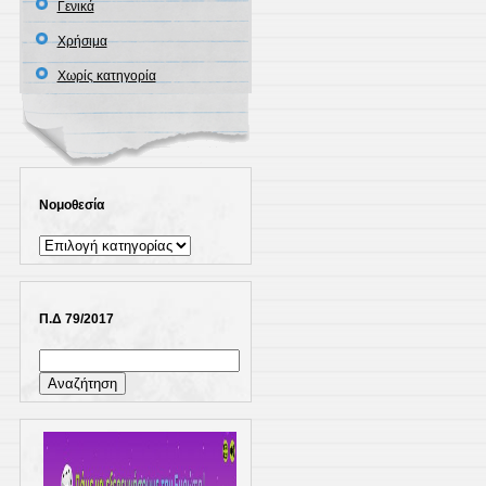
Γενικά
Χρήσιμα
Χωρίς κατηγορία
Νομοθεσία
Νομοθεσία
Π.Δ 79/2017
Αναζήτηση
για: