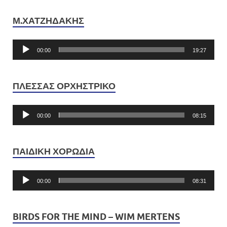
Μ.ΧΑΤΖΗΔΆΚΗΣ
Πρόγραμμα
Αναπαραγωγής
Ήχου
00:00
19:27
ΠΛΈΣΣΑΣ ΟΡΧΗΣΤΡΙΚΌ
Πρόγραμμα
Αναπαραγωγής
Ήχου
00:00
08:15
ΠΑΙΔΙΚΗ ΧΟΡΩΔΙΑ
Πρόγραμμα
Αναπαραγωγής
Ήχου
00:00
08:31
BIRDS FOR THE MIND – WIM MERTENS
Πρόγραμμα