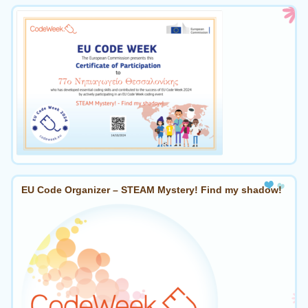
EU Code Organizer – STEAM Mystery! Find my shadow!