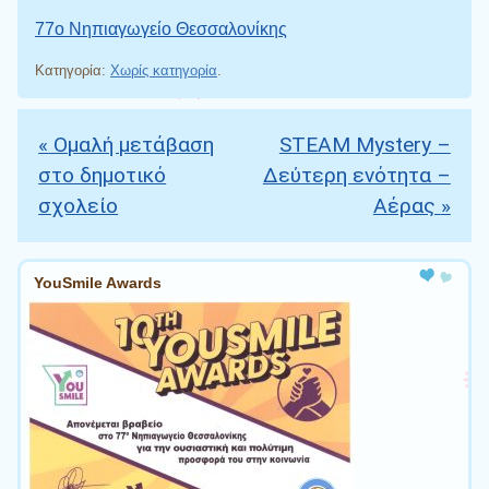
77ο Νηπιαγωγείο Θεσσαλονίκης
Κατηγορία:
Χωρίς κατηγορία
.
«
Ομαλή μετάβαση
STEAM Mystery –
Πλοήγηση άρθρων
στο δημοτικό
Δεύτερη ενότητα –
σχολείο
Αέρας
»
YouSmile Awards