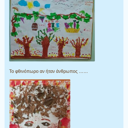
Το φθινόπωρο αν ήταν άνθρωπος ……