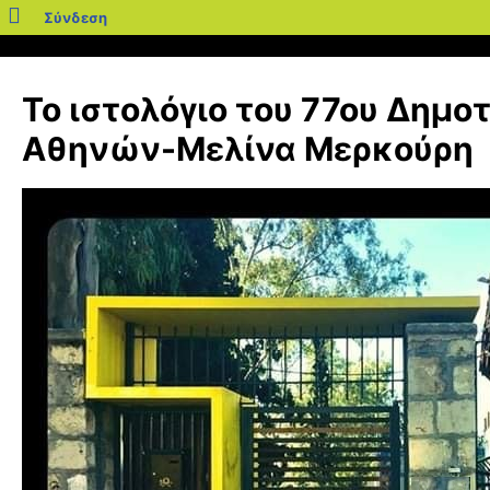
blogs.sch.gr
Σύνδεση
Μετάβαση
σε
Το ιστολόγιο του 77ου Δημο
περιεχόμενο
Αθηνών-Μελίνα Μερκούρη