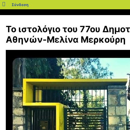
blogs.sch.gr
Σύνδεση
Μετάβαση
σε
Το ιστολόγιο του 77ου Δημο
περιεχόμενο
Αθηνών-Μελίνα Μερκούρη