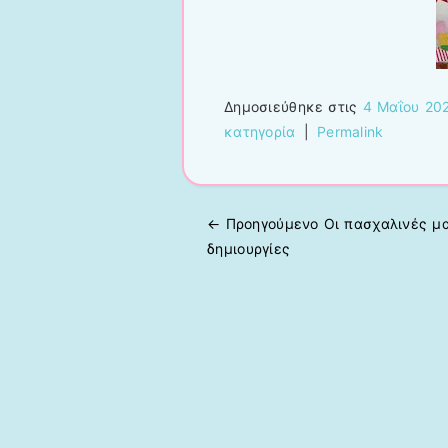
Δημοσιεύθηκε στις
4 Μαΐου 20
κατηγορία
|
Permalink
← Προηγούμενo
Οι πασχαλινές μ
Πλοήγηση άρθρων
δημιουργίες