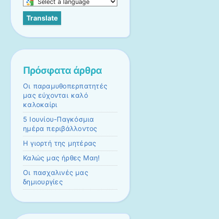
Select
a
Translate
language
to
translate
this
page
Πρόσφατα άρθρα
Οι παραμυθοπερπατητές
μας εύχονται καλό
καλοκαίρι
5 Ιουνίου-Παγκόσμια
ημέρα περιβάλλοντος
Η γιορτή της μητέρας
Καλώς μας ήρθες Μαη!
Οι πασχαλινές μας
δημιουργίες