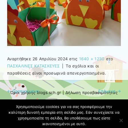
Αναρτήθηκε
26 Απριλίου 2024
στις
1640 × 1230
στο
ΠΑΣΧΑΛΙΝΕΣ ΚΑΤΑΣΚΕΥΕΣ
|
Τα σχόλια και οι
παραθέσεις είναι προσωρινά απενεργοποιημένα.
← Προηγούμενο
Επόμενο →
Όροι χρήσης blogs.sch.gr
|
Δήλωση προσβασιμότητας
Χρησιμοποιούμε cookies για να σας προσφέρουμε την
καλύτερη δυνατή εμπειρία στη σελίδα μας. Εάν συνεχίσετε να
χρησιμοποιείτε τη σελίδα, θα υποθέσουμε πως είστε
ικανοποιημένοι με αυτό.