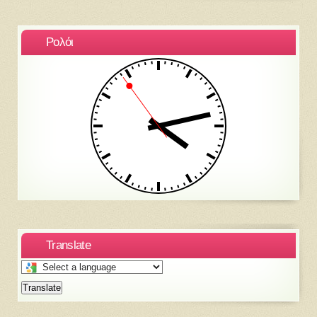
Ρολόι
Translate
Select
a
Translate
language
to