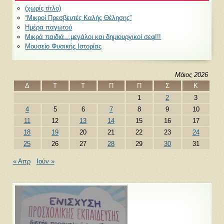
(χωρίς τίτλο)
“Μικροί Πρεσβευτές Καλής Θέλησης”
Ημέρα παγωτού
Μικρά παιδιά…μεγάλοι και δημιουργικοί σεφ!!!
Μουσείο Φυσικής Ιστορίας
Μάιος 2026
Δ
Τ
Τ
Π
Π
Σ
Κ
1
2
3
4
5
6
7
8
9
10
11
12
13
14
15
16
17
18
19
20
21
22
23
24
25
26
27
28
29
30
31
« Απρ
Ιούν »