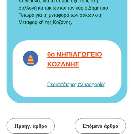
Κηδεμόνες για τη συμμετοχή τους στη
συλλογή καπακιών και τον κύριο Δημήτριο
Τσιώρα για τη μεταφορά των σάκων στη
Μεταφορική της Κοζάνης.
6ο ΝΗΠΙΑΓΩΓΕΙΟ
ΚΟΖΑΝΗΣ
Περισσότερες πληροφορίες
Συνέχεια
Προηγ. άρθρο
Επόμενο άρθρο