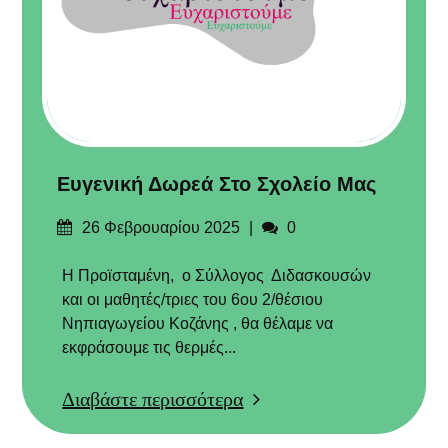
Eυγενική Δωρεά Στο Σχολείο Μας
Δημοσιεύτηκε
Σχόλια
26 Φεβρουαρίου 2025
0
στις
Η Προϊσταμένη, ο Σύλλογος Διδασκουσών
και οι μαθητές/τριες του 6ου 2/θέσιου
Νηπιαγωγείου Κοζάνης , θα θέλαμε να
εκφράσουμε τις θερμές...
Διαβάστε περισσότερα