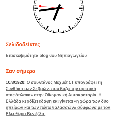
Σελιδοδείκτες
Επισκεψιμότητα blog 6ου Νηπιαγωγείου
Σαν σήμερα
10/8/1920:
Ο σουλτάνος Μεχμέτ ΣΤ υπογράφει τη
Συνθήκη των Σεβρών, που βάζει την οριστική
«ταφόπλακα» στην Οθωμανική Αυτοκρατορία. Η
Ελλάδα κερδίζει εδάφη και γίνεται «η χώρα των δύο
ηπείρων και των πέντε θαλασσών» σύμφωνα με τον
Ελευθέριο Βενιζέλο.