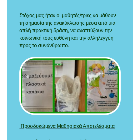
Στόχος μας ήταν οι μαθητές/τριες να μάθουν
τη σημασία της ανακύκλωσης μέσα από μια
απλή πρακτική δράση, να αναπτύξουν την
κοινωνική τους ευθύνη και την αλληλεγγύη
προς το συνάνθρωπο.
Προσδοκώμενα Μαθησιακά Αποτελέσματα