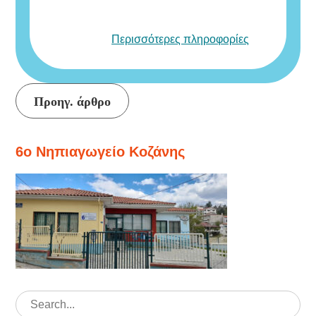
Περισσότερες πληροφορίες
Συνέχεια
Προηγ. άρθρο
ανάγνωσης
6ο Νηπιαγωγείο Κοζάνης
Search
for: