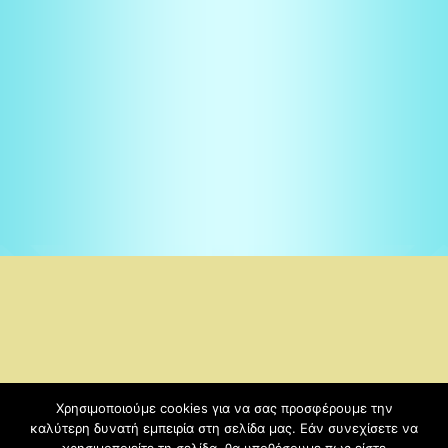
Χρησιμοποιούμε cookies για να σας προσφέρουμε την
Copyright © 2026
6ο Νηπιαγωγείο Κοζάνης
. | Kids-education-
καλύτερη δυνατή εμπειρία στη σελίδα μας. Εάν συνεχίσετε να
sch by