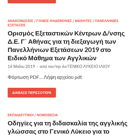
ΑΝΑΚΟΙΝΏΣΕΙΣ
/
ΓΟΝΕΊΣ-ΚΗΔΕΜΌΝΕΣ
/
ΜΑΘΗΤΈΣ
/
ΠΑΝΕΛΛΉΝΙΕΣ
ΕΞΕΤΆΣΕΙΣ
Ορισμός Εξεταστικών Κέντρων Δ/νσης
Δ.Ε. Γ΄ Αθήνας για τη διεξαγωγή των
Πανελλήνιων Εξετάσεων 2019 στο
Ειδικό Μάθημα των Αγγλικών
16 Μαΐου 2019
-
από τον/την
6ο ΓΕΝΙΚΟ ΛΥΚΕΙΟ ΙΛΙΟΥ
Φόρτωση PDF… Λήψη αρχείου pdf.
ΔΙΆΒΑΣΕ ΠΕΡΙΣΣΌΤΕΡΑ
ΕΚΠΑΙΔΕΥΤΙΚΟΊ
/
ΝΟΜΟΘΕΣΊΑ
Οδηγίες για τη διδασκαλία της αγγλικής
γλώσσας στο Γενικό Λύκειο για το