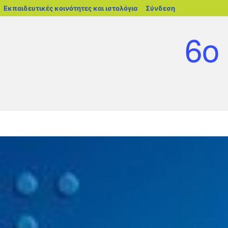
blogs.sch.gr
Εκπαιδευτικές κοινότητες και ιστολόγια
Σύνδεση
Μετάβαση
σε
6ο
περιεχόμενο