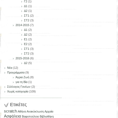
Γ2
(1)
Δ1
(1)
Δ2
(1)
ΣΤ1
(2)
ΣΤ2
(3)
2014-2015
(7)
Δ1
(2)
Δ2
(2)
Ε1
(2)
Ε2
(2)
ΣΤ1
(3)
ΣΤ2
(3)
2015-2016
(6)
Δ2
(5)
Νέα
(12)
Προγράμματα
(9)
Άγρια Ζωή
(8)
για τη Βία
(1)
Σύλλογος Γονέων
(2)
Χωρίς κατηγορία
(109)
Ετικέτες
scratch
Αθήνα
Ανακύκλωση
Αρχαία
Ασφάλεια
Βαφοπούλειο
Βιβλιοθήκη