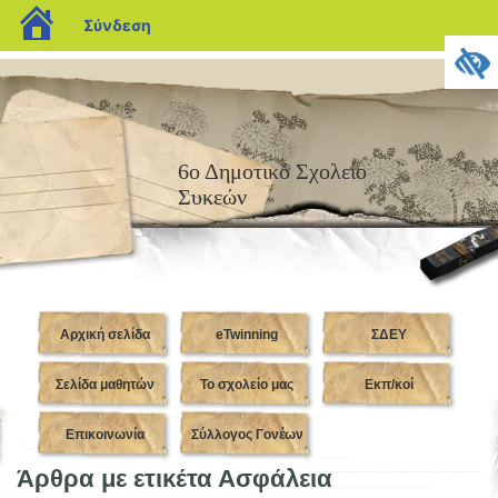
blogs.sch.gr
Σύνδεση
6ο Δημοτικό Σχολείο
Συκεών
Αρχική σελίδα
eTwinning
ΣΔΕΥ
Σελίδα μαθητών
Το σχολείο μας
Εκπ/κοί
Επικοινωνία
Σύλλογος Γονέων
Άρθρα με ετικέτα Ασφάλεια