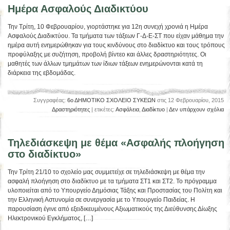
Ημέρα Ασφαλούς Διαδικτύου
Την Τρίτη, 10 Φεβρουαρίου, γιορτάστηκε για 12η συνεχή χρονιά η Ημέρα
Ασφαλούς Διαδικτύου. Τα τμήματα των τάξεων Γ-Δ-Ε-ΣΤ που είχαν μάθημα την
ημέρα αυτή ενημερώθηκαν για τους κινδύνους στο διαδίκτυο και τους τρόπους
προφύλαξης με συζήτηση, προβολή βίντεο και άλλες δραστηριότητες. Οι
μαθητές των άλλων τμημάτων των ίδιων τάξεων ενημερώνονται κατά τη
διάρκεια της εβδομάδας.
Συγγραφέας:
6ο ΔΗΜΟΤΙΚΟ ΣΧΟΛΕΙΟ ΣΥΚΕΩΝ
στις 12 Φεβρουαρίου, 2015
Δραστηριότητες
| ετικέτες:
Ασφάλεια
,
Διαδίκτυο
|
Δεν υπάρχουν σχόλια
Τηλεδιάσκεψη με θέμα «Ασφαλής πλοήγηση
στο διαδίκτυο»
Την Τρίτη 21/10 το σχολείο μας συμμετείχε σε τηλεδιάσκεψη με θέμα την
ασφαλή πλοήγηση στο διαδίκτυο με τα τμήματα ΣΤ1 και ΣΤ2. Το πρόγραμμα
υλοποιείται από το Υπουργείο Δημόσιας Τάξης και Προστασίας του Πολίτη και
την Ελληνική Αστυνομία σε συνεργασία με το Υπουργείο Παιδείας. Η
παρουσίαση έγινε από εξειδικευμένους Αξιωματικούς της Διεύθυνσης Δίωξης
Ηλεκτρονικού Εγκλήματος, […]