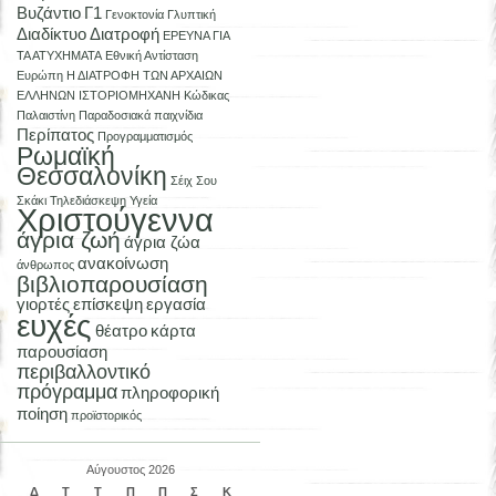
Βυζάντιο
Γ1
Γενοκτονία
Γλυπτική
Διαδίκτυο
Διατροφή
ΕΡΕΥΝΑ ΓΙΑ
ΤΑ ΑΤΥΧΗΜΑΤΑ
Εθνική Αντίσταση
Ευρώπη
Η ΔΙΑΤΡΟΦΗ ΤΩΝ ΑΡΧΑΙΩΝ
ΕΛΛΗΝΩΝ
ΙΣΤΟΡΙΟΜΗΧΑΝΗ
Κώδικας
Παλαιστίνη
Παραδοσιακά παιχνίδια
Περίπατος
Προγραμματισμός
Ρωμαϊκή
Θεσσαλονίκη
Σέιχ Σου
Σκάκι
Τηλεδιάσκεψη
Υγεία
Χριστούγεννα
άγρια ζωή
άγρια ζώα
ανακοίνωση
άνθρωπος
βιβλιοπαρουσίαση
γιορτές
επίσκεψη
εργασία
ευχές
θέατρο
κάρτα
παρουσίαση
περιβαλλοντικό
πρόγραμμα
πληροφορική
ποίηση
προϊστορικός
Αύγουστος 2026
Δ
Τ
Τ
Π
Π
Σ
Κ