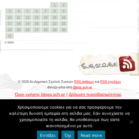
1
2
3
4
5
6
7
8
9
10
11
12
13
14
15
16
17
18
19
20
21
22
23
24
25
26
27
28
29
30
31
« Ιούν
© 2026 6ο Δημοτικό Σχολείο Συκεών
RSS άρθρων
και
RSS σχολίων
Φιλοξενείται από
Blogs.sch.gr
Όροι χρήσης blogs.sch.gr
|
Δήλωση προσβασιμότητας
Χρησιμοποιούμε cookies για να σας προσφέρουμε την
καλύτερη δυνατή εμπειρία στη σελίδα μας. Εάν συνεχίσετε να
χρησιμοποιείτε τη σελίδα, θα υποθέσουμε πως είστε
ικανοποιημένοι με αυτό.
Εντάξει
Όχι
Read more