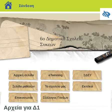
blogs.sch.gr
Σύνδεση
6ο Δημοτικό Σχολείο
Συκεών
Αρχική σελίδα
eTwinning
ΣΔΕΥ
Σελίδα μαθητών
Το σχολείο μας
Εκπ/κοί
Επικοινωνία
Σύλλογος Γονέων
Αρχεία για Δ1