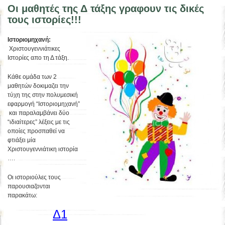
Οι μαθητές της Δ τάξης γραφουν τις δικές
τους ιστορίες!!!
Ιστοριομηχανή:
Χριστουγεννιάτικες
Ιστορίες απο τη Δ τάξη.
Κάθε ομάδα των 2
μαθητών δοκιμαζει την
τύχη της στην πολυμεσική
εφαρμογή “Ιστοριομηχανή”
και παραλαμβάνει δύο
“ιδιαίτερες” λέξεις με τις
οποίες προσπαθεί να
φτιάξει μία
Χριστουγεννιάτικη ιστορία
….
Οι ιστοριούλες τους
παρουσιαζονται
παρακάτω:
Δ1