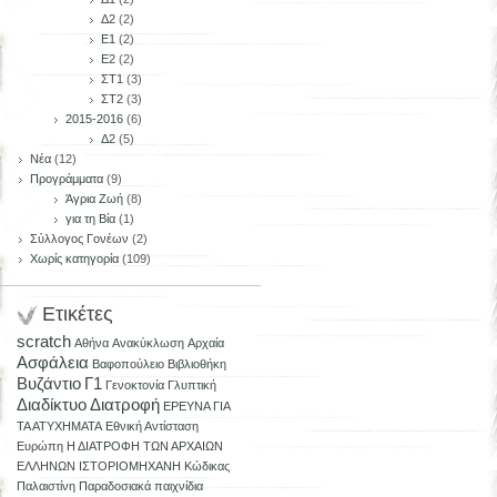
Δ2
(2)
Ε1
(2)
Ε2
(2)
ΣΤ1
(3)
ΣΤ2
(3)
2015-2016
(6)
Δ2
(5)
Νέα
(12)
Προγράμματα
(9)
Άγρια Ζωή
(8)
για τη Βία
(1)
Σύλλογος Γονέων
(2)
Χωρίς κατηγορία
(109)
Ετικέτες
scratch
Αθήνα
Ανακύκλωση
Αρχαία
Ασφάλεια
Βαφοπούλειο
Βιβλιοθήκη
Βυζάντιο
Γ1
Γενοκτονία
Γλυπτική
Διαδίκτυο
Διατροφή
ΕΡΕΥΝΑ ΓΙΑ
ΤΑ ΑΤΥΧΗΜΑΤΑ
Εθνική Αντίσταση
Ευρώπη
Η ΔΙΑΤΡΟΦΗ ΤΩΝ ΑΡΧΑΙΩΝ
ΕΛΛΗΝΩΝ
ΙΣΤΟΡΙΟΜΗΧΑΝΗ
Κώδικας
Παλαιστίνη
Παραδοσιακά παιχνίδια