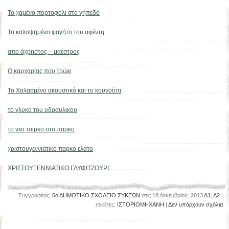
Το χαμένο πορτοφόλι στο γήπεδο
Το καλοψημένο φαγήτο του αφέντη
απο άχρηστος – μαέστρος
Ο καρχαρίας που τρώει
Το Χαλασμένο ακουστικό και το κουνούπι
το γλυκο του υδραυλικου
το νεο τσιρκο στο παρκο
χριστουγεννιάτικο παρκο ελατο
Χ
ΡΙΣΤΟΥΓΕΝΝΙΑΤΙΚΟ ΓΛΥΦΙΤΖΟΥΡΙ
Συγγραφέας:
6ο ΔΗΜΟΤΙΚΟ ΣΧΟΛΕΙΟ ΣΥΚΕΩΝ
στις 18 Δεκεμβρίου, 2013
Δ1
,
Δ2
|
ετικέτες:
ΙΣΤΟΡΙΟΜΗΧΑΝΗ
|
Δεν υπάρχουν σχόλια