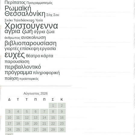
Περίπατος
Προγραμματισμός
Ρωμαϊκή
Θεσσαλονίκη
Σέιχ Σου
Σκάκι
Τηλεδιάσκεψη
Υγεία
Χριστούγεννα
άγρια ζωή
άγρια ζώα
ανακοίνωση
άνθρωπος
βιβλιοπαρουσίαση
γιορτές
επίσκεψη
εργασία
ευχές
θέατρο
κάρτα
παρουσίαση
περιβαλλοντικό
πρόγραμμα
πληροφορική
ποίηση
προϊστορικός
Αύγουστος 2026
Δ
Τ
Τ
Π
Π
Σ
Κ
1
2
3
4
5
6
7
8
9
10
11
12
13
14
15
16
17
18
19
20
21
22
23
24
25
26
27
28
29
30