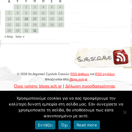
Δ
Τ
Τ
Π
Π
Σ
Κ
1
2
3
4
5
6
7
8
9
10
11
12
13
14
15
16
17
18
19
20
21
22
23
24
25
26
27
28
29
30
31
« Απρ
Ιούν »
© 2026 6ο Δημοτικό Σχολείο Συκεών
RSS άρθρων
και
RSS σχολίων
Φιλοξενείται από
Blogs.sch.gr
Όροι χρήσης blogs.sch.gr
|
Δήλωση προσβασιμότητας
Χρησιμοποιούμε cookies για να σας προσφέρουμε την
καλύτερη δυνατή εμπειρία στη σελίδα μας. Εάν συνεχίσετε να
χρησιμοποιείτε τη σελίδα, θα υποθέσουμε πως είστε
ικανοποιημένοι με αυτό.
Εντάξει
Όχι
Read more