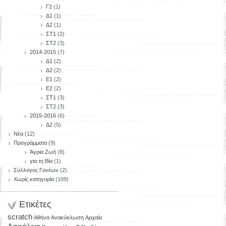
Γ2
(1)
Δ1
(1)
Δ2
(1)
ΣΤ1
(2)
ΣΤ2
(3)
2014-2015
(7)
Δ1
(2)
Δ2
(2)
Ε1
(2)
Ε2
(2)
ΣΤ1
(3)
ΣΤ2
(3)
2015-2016
(6)
Δ2
(5)
Νέα
(12)
Προγράμματα
(9)
Άγρια Ζωή
(8)
για τη Βία
(1)
Σύλλογος Γονέων
(2)
Χωρίς κατηγορία
(109)
Ετικέτες
scratch
Αθήνα
Ανακύκλωση
Αρχαία