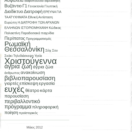
Ασφάλεια
Βαφοπούλειο
Βιβλιοθήκη
Βυζάντιο
Γ1
Γενοκτονία
Γλυπτική
Διαδίκτυο
Διατροφή
ΕΡΕΥΝΑ ΓΙΑ
ΤΑ ΑΤΥΧΗΜΑΤΑ
Εθνική Αντίσταση
Ευρώπη
Η ΔΙΑΤΡΟΦΗ ΤΩΝ ΑΡΧΑΙΩΝ
ΕΛΛΗΝΩΝ
ΙΣΤΟΡΙΟΜΗΧΑΝΗ
Κώδικας
Παλαιστίνη
Παραδοσιακά παιχνίδια
Περίπατος
Προγραμματισμός
Ρωμαϊκή
Θεσσαλονίκη
Σέιχ Σου
Σκάκι
Τηλεδιάσκεψη
Υγεία
Χριστούγεννα
άγρια ζωή
άγρια ζώα
ανακοίνωση
άνθρωπος
βιβλιοπαρουσίαση
γιορτές
επίσκεψη
εργασία
ευχές
θέατρο
κάρτα
παρουσίαση
περιβαλλοντικό
πρόγραμμα
πληροφορική
ποίηση
προϊστορικός
Μάιος 2012