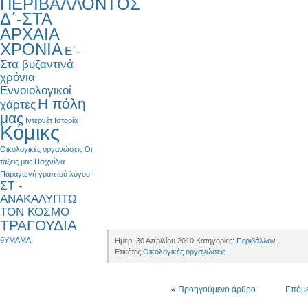
ΠΕΡΙΒΑΛΛΟΝΤΟΣ
Δ΄-ΣΤΑ
ΑΡΧΑΙΑ
ΧΡΟΝΙΑ
Ε΄-
Στα βυζαντινά
χρόνια
Εννοιολογικοί
Η πόλη
χάρτες
μας
Ιντερνέτ
Ιστορία
Κόμικς
Οικολογικές οργανώσεις
Οι
τάξεις μας
Παιχνίδια
Παραγωγή γραπτού λόγου
ΣΤ΄-
ΑΝΑΚΑΛΥΠΤΩ
ΤΟΝ ΚΟΣΜΟ
ΤΡΑΓΟΥΔΙΑ
θΥΜΑΜΑΙ
Ημερ: 30 Απριλίου 2010 Κατηγορίες:
Περιβάλλον
.
Ετικέτες:
Οικολογικές οργανώσεις
«
Προηγούμενο άρθρο
Επόμ