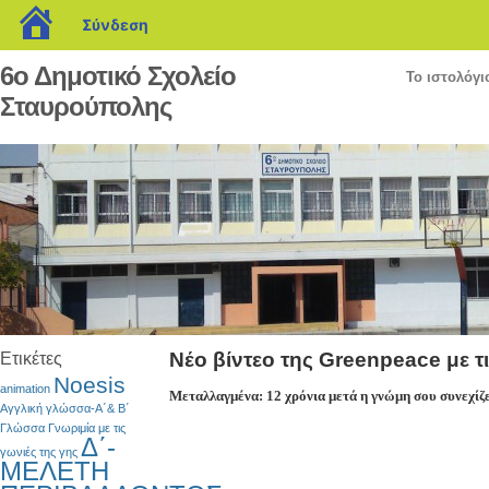
blogs.sch.gr
Σύνδεση
6ο Δημοτικό Σχολείο
Το ιστολόγι
Σταυρούπολης
Νέο βίντεο της Greenpeace με τι
Ετικέτες
Noesis
animation
Μεταλλαγμένα: 12 χρόνια μετά η γνώμη σου συνεχίζε
Αγγλική γλώσσα-Α΄& Β΄
Γλώσσα
Γνωριμία με τις
Δ΄-
γωνιές της γης
ΜΕΛΕΤΗ