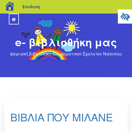
blogs.sch.gr
Σύνδεση
e
e- βιβλιοθήκη μας
ψηφιακή βιβλιοθήκη 6ου Δημοτικού Σχολείου Νάουσας
ΒΙΒΛΙΑ ΠΟΥ ΜΙΛΑΝΕ