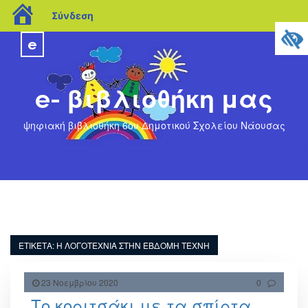
blogs.sch.gr
Σύνδεση
e
e- βιβλιοθήκη μας
ψηφιακή βιβλιοθήκη 6ου Δημοτικού Σχολείου Νάουσας
ΕΤΙΚΈΤΑ:
Η ΛΟΓΟΤΕΧΝΊΑ ΣΤΗΝ ΈΒΔΟΜΗ ΤΈΧΝΗ
23 Νοεμβρίου 2020
0
Το κοριτσάκι με τα σπίρτα