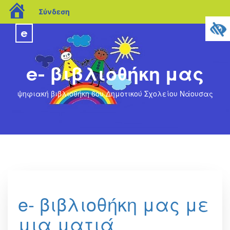
blogs.sch.gr
Σύνδεση
e
e- βιβλιοθήκη μας
ψηφιακή βιβλιοθήκη 6ου Δημοτικού Σχολείου Νάουσας
e- βιβλιοθήκη μας με
μια ματιά