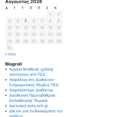
Αύγουστος 2026
Δ
Τ
Τ
Π
Π
Σ
Κ
1
2
3
4
5
6
7
8
9
10
11
12
13
14
15
16
17
18
19
20
21
22
23
24
25
26
27
28
29
30
31
« Ιούν
Blogroll
Αρχεία Βοήθειας χρήσης
Ιστολογίου στο ΠΣΔ
Ασφάλεια στο Διαδίκτυο-
Ενημερωτικός Κόμβος ΠΣΔ
Ασφαλέστερο Διαδίκτυο
Διεύθυνση Πρωτοβάθμιας
Εκπαίδευσης Πειραιά
Δικτυακή πύλη sch.gr
Δίκτυο για τα δικαιώματα του
παιδιού