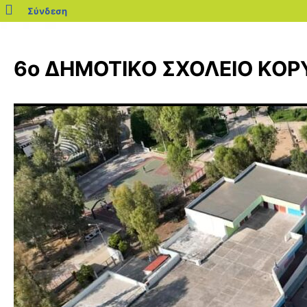
blogs.sch.gr
Σύνδεση
Μετάβαση
σε
6ο ΔΗΜΟΤΙΚΟ ΣΧΟΛΕΙΟ ΚΟ
περιεχόμενο