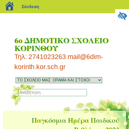
blogs.sch.gr
Σύνδεση
6ο ΔΗΜΟΤΙΚΟ ΣΧΟΛΕΙΟ
ΚΟΡΙΝΘΟΥ
Τηλ: 2741023263 mail@6dim-
korinth.kor.sch.gr
Μενού
Μετάβαση
σε
Αναζήτηση
περιεχόμενο
Παγκόσμια Ημέρα Παιδικού