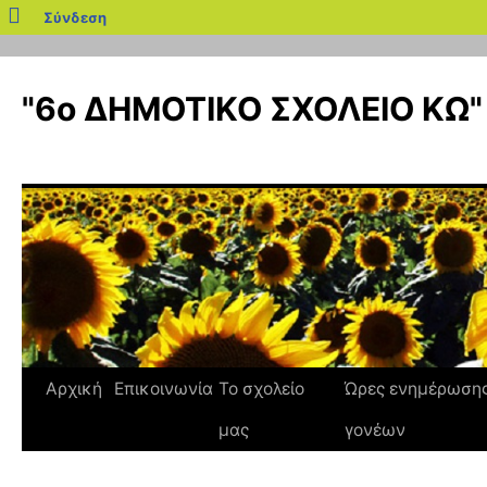
blogs.sch.gr
Σύνδεση
Μετάβαση
σε
"6ο ΔΗΜΟΤΙΚΟ ΣΧΟΛΕΙΟ ΚΩ"
περιεχόμενο
Αρχική
Επικοινωνία
Το σχολείο
Ώρες ενημέρωση
μας
γονέων