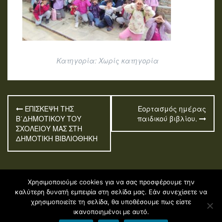
Κατηγορία:
Χωρίς κατηγορία
Πλοήγηση
ΕΠΙΣΚΕΨΗ ΤΗΣ
Εορτασμός ημέρας
άρθρων
Β΄ΔΗΜΟΤΙΚΟΥ ΤΟΥ
παιδικού βιβλίου.
ΣΧΟΛΕΙΟΥ ΜΑΣ ΣΤΗ
ΔΗΜΟΤΙΚΗ ΒΙΒΛΙΟΘΗΚΗ
Χρησιμοποιούμε cookies για να σας προσφέρουμε την
καλύτερη δυνατή εμπειρία στη σελίδα μας. Εάν συνεχίσετε να
Φιλοξενείται στο
https://blogs.sch.gr
|
Όροι χρήσης
χρησιμοποιείτε τη σελίδα, θα υποθέσουμε πως είστε
blogs.sch.gr
|
Δήλωση προσβασιμότητας
|
Θέμα:
Fara
ικανοποιημένοι με αυτό.