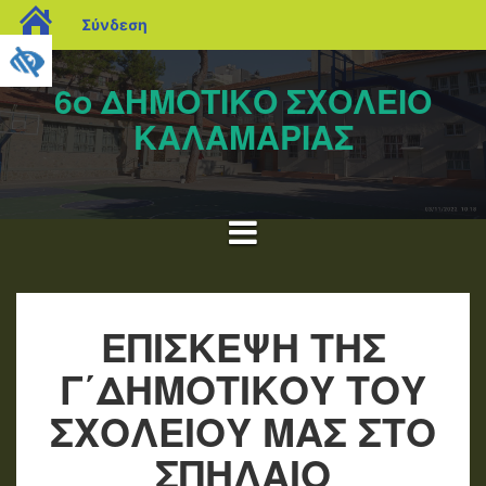
blogs.sch.gr
Σύνδεση
Μετάβαση
σε
6ο ΔΗΜΟΤΙΚΟ ΣΧΟΛΕΙΟ
περιεχόμενο
ΚΑΛΑΜΑΡΙΑΣ
ΕΠΙΣΚΕΨΗ ΤΗΣ
Γ΄ΔΗΜΟΤΙΚΟΥ ΤΟΥ
ΣΧΟΛΕΙΟΥ ΜΑΣ ΣΤΟ
ΣΠΗΛΑΙΟ