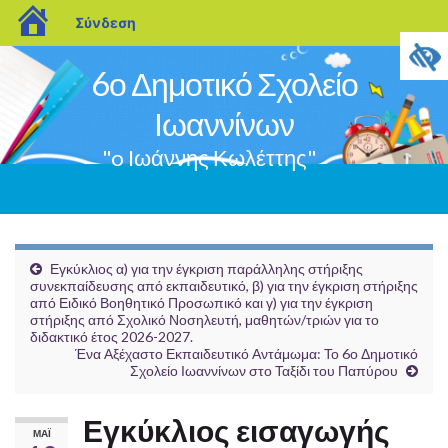
blogs.sch.gr
Σύνδεση
6ο Δημοτικό Σχολείο
Ιωαννίνων
"o Ιωάννης Κωλέττης"
Εναλ
πλοή
Εγκύκλιος α) για την έγκριση παράλληλης στήριξης
συνεκπαίδευσης από εκπαιδευτικό, β) για την έγκριση στήριξης
από Ειδικό Βοηθητικό Προσωπικό και γ) για την έγκριση
στήριξης από Σχολικό Νοσηλευτή, μαθητών/τριών για το
διδακτικό έτος 2026-2027.
Ένα Αξέχαστο Εκπαιδευτικό Αντάμωμα: Το 6ο Δημοτικό
Σχολείο Ιωαννίνων στο Ταξίδι του Παπύρου
Εγκύκλιος εισαγωγής
ΜΆΙ