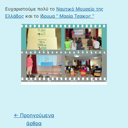
Ευχαριστούμε πολύ το
Ναυτικό Μουσείο της
Ελλάδος
και το
Ιδρυμα ” Μαρία Τσακος “
Πλοήγηση άρθρων
←
Προηγούμενα
άρθρα