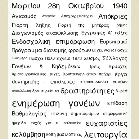
Μαρτίου
28η Οκτωβρίου 1940
Απόκριες
Αγιασμός
Αποχαιρετιστήριο
Απεργία
Γιορτή λήξης
Γιορτή της μητέρας
Δήμος
Διαγωνισμός ανακύκλωσης
Εγγραφές Α΄ τάξης
Ενδοσχολική επιμόρφωση
Ευρωπαϊκό
Πρόγραμμα διανομής φρούτων
Ευχές για το Πάσχα
Σύλλογος
Πάσχα
Πολυτεχνείο 1973
Σεισμός
Ολοήμερο
Γονέων & Κηδεμόνων
Τρεις Ιεράρχες
έργα
Χριστουγεννιάτικες ευχές
Χριστουγεννιάτικο παζάρι
συντήρησης - επισκευές
α΄επικοινωνία γονέων
δραστηριότητες
δραστηριότητα
δωρεά
ανακύκλωση
ενημέρωση γονέων
επίδοση
Βαθμολογίας
επιλογή σημαιοφόρων
επιμορφωτική
ευχαριστίες
ημερίδα
ευχές για το καλοκαίρι
λειτουργία
κολύμβηση
κοπή βασιλόπιτας