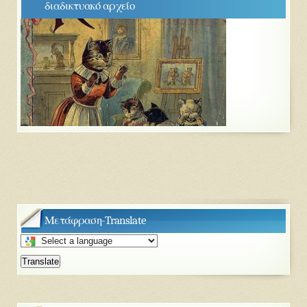
διαδικτυακό αρχείο
Μετάφραση-Translate
Select
a
Translate
language
to
translate
this