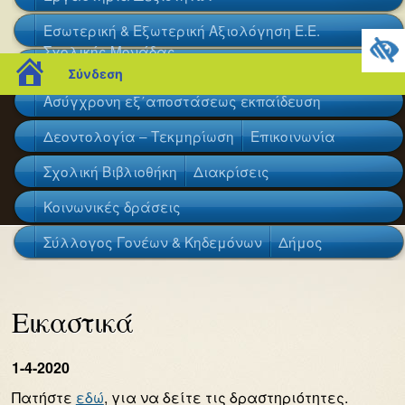
Εσωτερική & Εξωτερική Αξιολόγηση Ε.Ε.
Σχολικής Μονάδας
eTwinning
Τάξεις-Διαδραστικά βιβλία
blogs.sch.gr
Σύνδεση
Ασύγχρονη εξ΄αποστάσεως εκπαίδευση
Δεοντολογία – Τεκμηρίωση
Επικοινωνία
Σχολική Βιβλιοθήκη
Διακρίσεις
Κοινωνικές δράσεις
Σύλλογος Γονέων & Κηδεμόνων
Δήμος
Εικαστικά
1-4-2020
Πατήστε
εδώ
, για να δείτε τις δραστηριότητες.