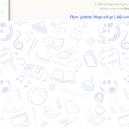
© 2026 6ο Δημοτικό Σχολε
Φιλοξενείται από
Blo
Όροι χρήσης blogs.sch.gr
|
Δήλωσ