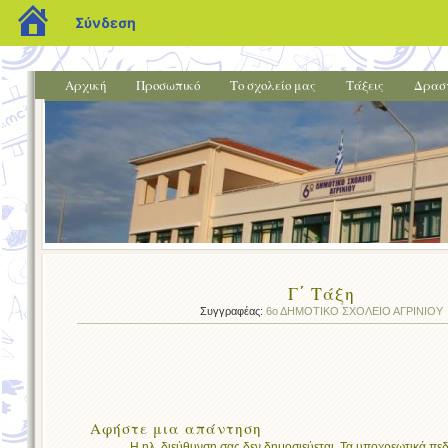
blogs.sch.gr
Σύνδεση
Αρχική
Προσωπικό
Το σχολείο μας
Τάξεις
Δρασ
Γ΄ Τάξη
Συγγραφέας:
6ο ΔΗΜΟΤΙΚΟ ΣΧΟΛΕΙΟ ΑΓΡΙΝΙΟΥ
Αφήστε μια απάντηση
Η ηλ. διεύθυνση σας δεν δημοσιεύεται.
Τα υποχρεωτικά πεδ