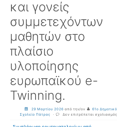
και γονείς
συμμετεχόντων
μαθητών στο
πλαίσιο
υλοποίησης
ευρωπαϊκού e-
Twinning.
29 Μαρτίου 2026
από την/ον
61ο Δημοτικό
στο
Σχολείο Πάτρας
·
Δεν επιτρέπεται σχολιασμός
Συμπ
ερωτ
Συμπλήρωση ερωτηματολογίων από