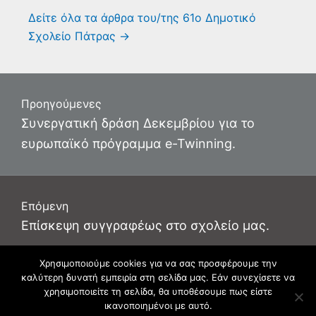
Δείτε όλα τα άρθρα του/της 61ο Δημοτικό
Σχολείο Πάτρας
→
Πλοήγηση
Προηγούμενες
άρθρων
Προηγούμενο
Συνεργατική δράση Δεκεμβρίου για το
άρθρο:
ευρωπαϊκό πρόγραμμα e-Twinning.
Επόμενη
Επόμενο
Επίσκεψη συγγραφέως στο σχολείο μας.
άρθρο:
Χρησιμοποιούμε cookies για να σας προσφέρουμε την
καλύτερη δυνατή εμπειρία στη σελίδα μας. Εάν συνεχίσετε να
Φιλοξενείται στο https://blogs.sch.gr
. Θέμα εμφάνισης Flat-sch.
χρησιμοποιείτε τη σελίδα, θα υποθέσουμε πως είστε
Βασισμένο στο
Flat
ικανοποιημένοι με αυτό.