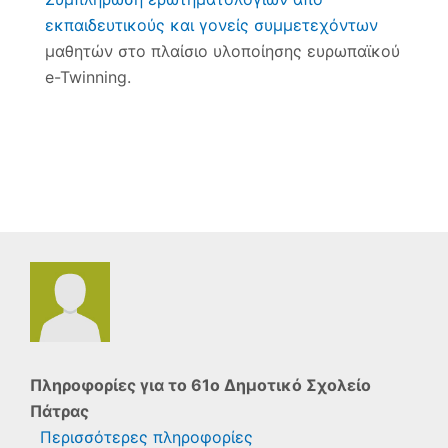
από
εκπαιδευτικούς και γονείς συμμετεχόντων
εκπα
μαθητών στο πλαίσιο υλοποίησης ευρωπαϊκού
και
γονεί
e-Twinning.
συμμ
μαθη
στο
πλαί
υλοπ
ευρω
e-
Twinn
Πληροφορίες για το
61ο Δημοτικό Σχολείο
Πάτρας
Περισσότερες πληροφορίες