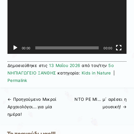
00:00
00:00
Δημοσιεύθηκε στις
13 Μαΐου 2026
από τον/την
5ο
ΝΗΠΙΑΓΩΓΕΙΟ ΞΑΝΘΗΣ
κατηγορία:
Kids in Nature
|
Permalink
← Προηγούμενo
Μικροί
ΝΤΟ ΡΕ ΜΙ… μ΄ αρέσει η
Πλοήγηση άρθρων
Αρχαιολόγοι….για μία
μουσική!
→
ημέρα!