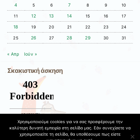
4
7
5
6
8
9
10
12
13
14
11
15
16
17
18
19
20
21
22
23
24
26
28
29
25
27
30
31
« Απρ
Ιούν »
Σκακιστική άσκηση
Χρησιμοποιούμε cookies για να σας προσφέρουμε την
καλύτερη δυνατή εμπειρία στη σελίδα μας. Εάν συνεχίσετε να
χρησιμοποιείτε τη σελίδα, θα υποθέσουμε πως είστε