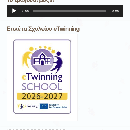
Το τραγούδι μας!!!
Πρόγραμμα
00:00
00:00
Αναπαραγωγής
Ήχου
Ετικέτα Σχολείου eTwinning