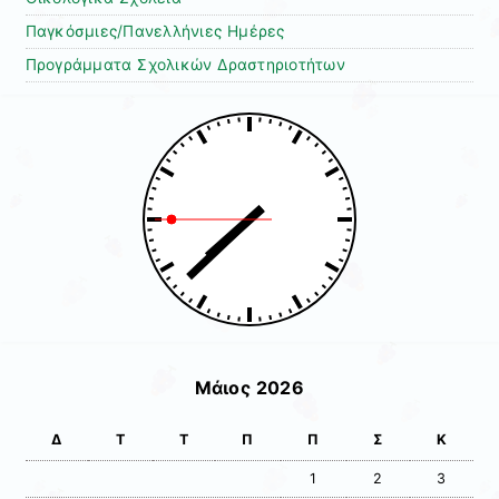
Παγκόσμιες/Πανελλήνιες Ημέρες
Προγράμματα Σχολικών Δραστηριοτήτων
Μάιος 2026
Δ
Τ
Τ
Π
Π
Σ
Κ
1
2
3