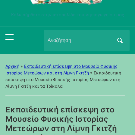
Καλωσήρθατε στην ιστοσελίδα του νηπιαγωγείου μας
Αναζήτηση
Εναλλαγή
για:
του
μενού
για
Αρχική
»
Εκπαιδευτική επίσκεψη στο Μουσείο Φυσικής
κινητά
Ιστορίας Μετεώρων και στη Λίμνη Γκιτζή
»
Εκπαιδευτική
επίσκεψη στο Μουσείο Φυσικής Ιστορίας Μετεώρων στη
Λίμνη Γκιτζή και τα Τρίκαλα
Εκπαιδευτική επίσκεψη στο
Μουσείο Φυσικής Ιστορίας
Μετεώρων στη Λίμνη Γκιτζή