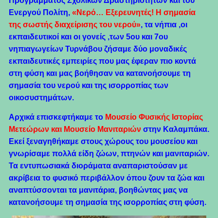
Προγράμματος Σχολικών Δραστηριοτήτων και του
Ενεργού Πολίτη,
«Νερό… Εξερευνητές! Η σημασία
της σωστής διαχείρισης του νερού»
, τα νήπια ,οι
εκπαιδευτικοί και οι γονείς ,των 5ου και 7ου
νηπιαγωγείων Τυρνάβου ζήσαμε δύο μοναδικές
εκπαιδευτικές εμπειρίες που μας έφεραν πιο κοντά
στη φύση και μας βοήθησαν να κατανοήσουμε τη
σημασία του νερού και της ισορροπίας των
οικοσυστημάτων.
Αρχικά επισκεφτήκαμε το
Μουσείο Φυσικής Ιστορίας
Μετεώρων και Μουσείο Μανιταριών
στην
Καλαμπάκα
.
Εκεί ξεναγηθήκαμε στους χώρους του μουσείου και
γνωρίσαμε πολλά είδη ζώων, πτηνών και μανιταριών.
Τα εντυπωσιακά διοράματα αναπαριστούσαν με
ακρίβεια το φυσικό περιβάλλον όπου ζουν τα ζώα και
αναπτύσσονται τα μανιτάρια, βοηθώντας μας να
κατανοήσουμε τη σημασία της ισορροπίας στη φύση.