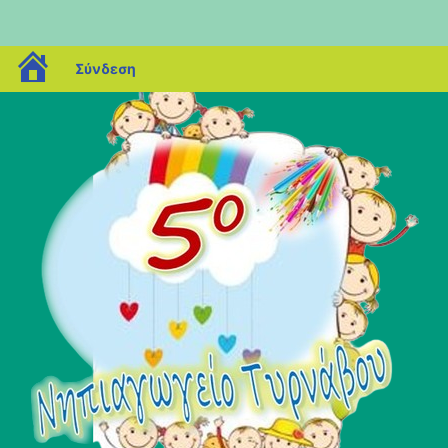
blogs.sch.gr
Σύνδεση