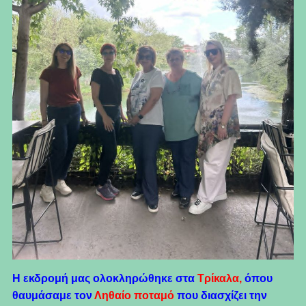
Η εκδρομή μας ολοκληρώθηκε στα
Τρίκαλα
,
όπου
θαυμάσαμε τον
Ληθαίο ποταμό
που διασχίζει την