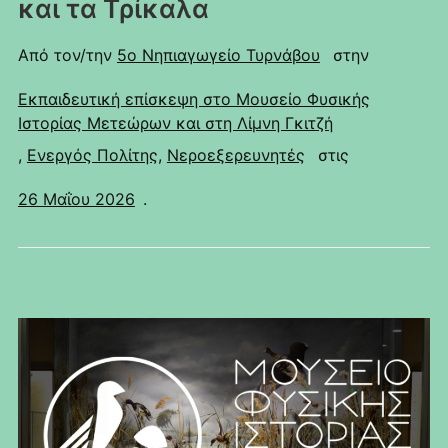
και τα Τρίκαλα
Από τον/την
5ο Νηπιαγωγείο Τυρνάβου
στην
Εκπαιδευτική επίσκεψη στο Μουσείο Φυσικής
Ιστορίας Μετεώρων και στη Λίμνη Γκιτζή
,
Ενεργός Πολίτης
,
Νεροεξερευνητές
στις
26 Μαΐου 2026
.