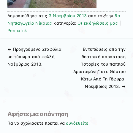
Δημοσιεύθηκε στις
3 Νοεμβρίου 2013
από τον/την
5ο
Νηπιαγωγείο Νίκαιας
κατηγορία:
Οι εκδηλώσεις μας
|
Permalink
← Προηγούμενo
Σταφύλια
Εντυπώσεις από την
Πλοήγηση άρθρων
με τύπωμα από φελλό,
θεατρική παράσταση
Νοέμβριος 2013.
“Ιστορίες του παππού
Αριστοφάνη” στο Θέατρο
Κάτω Από Τη Γέφυρα,
Νοέμβριος 2013.
→
Αφήστε μια απάντηση
Για να σχολιάσετε πρέπει να
συνδεθείτε
.