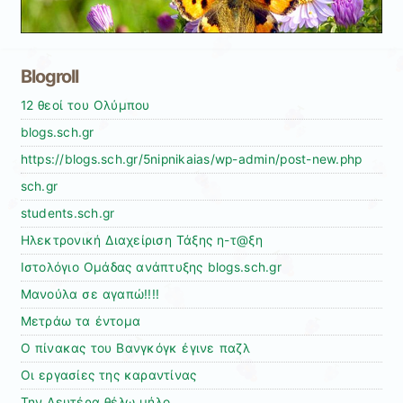
Blogroll
12 θεοί του Ολύμπου
blogs.sch.gr
https://blogs.sch.gr/5nipnikaias/wp-admin/post-new.php
sch.gr
students.sch.gr
Ηλεκτρονική Διαχείριση Τάξης η-τ@ξη
Ιστολόγιο Ομάδας ανάπτυξης blogs.sch.gr
Μανούλα σε αγαπώ!!!!
Μετράω τα έντομα
Ο πίνακας του Βανγκόγκ έγινε παζλ
Οι εργασίες της καραντίνας
Την Δευτέρα θέλω μήλο…