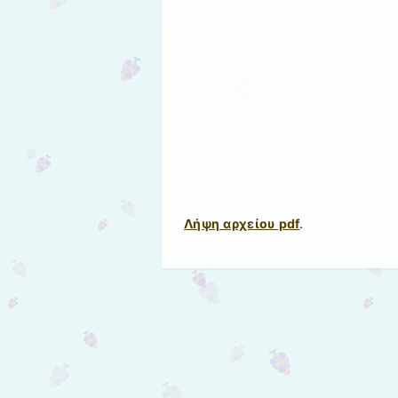
Λήψη αρχείου pdf
.