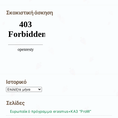
Σκακιστική άσκηση
Ιστορικό
Ιστορικό
Σελίδες
Eυρωπαϊκό πρόγραμμα erasmus+KA3 “ProW”