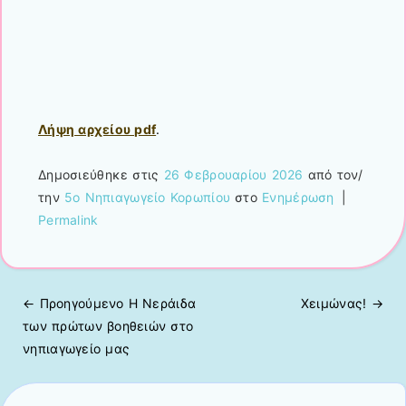
Λήψη αρχείου pdf
.
Δημοσιεύθηκε στις
26 Φεβρουαρίου 2026
από τον/
την
5ο Νηπιαγωγείο Κορωπίου
στο
Ενημέρωση
|
Permalink
← Προηγούμενo
Η Νεράιδα
Χειμώνας!
→
Πλοήγηση άρθρων
των πρώτων βοηθειών στο
νηπιαγωγείο μας