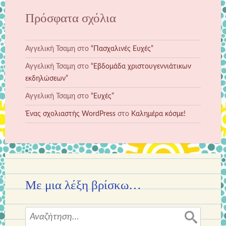
Πρόσφατα σχόλια
Αγγελική Τσαμη
στο
“Πασχαλινές Ευχές”
Αγγελική Τσαμη
στο
“Εβδομάδα χριστουγεννιάτικων
εκδηλώσεων”
Αγγελική Τσαμη
στο
“Ευχές”
Ένας σχολιαστής WordPress
στο
Καλημέρα κόσμε!
Με μια λέξη βρίσκω…
Αναζήτηση
για: