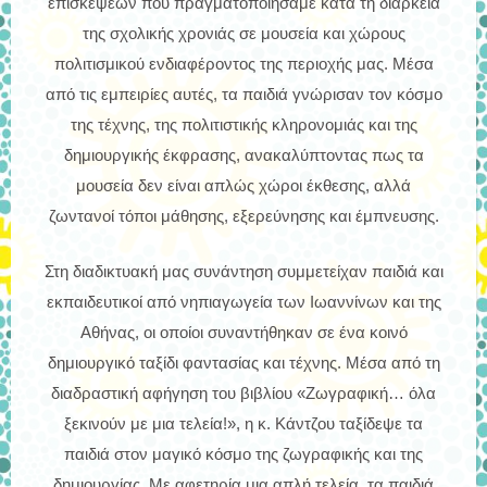
επισκέψεων που πραγματοποιήσαμε κατά τη διάρκεια
της σχολικής χρονιάς σε μουσεία και χώρους
πολιτισμικού ενδιαφέροντος της περιοχής μας. Μέσα
από τις εμπειρίες αυτές, τα παιδιά γνώρισαν τον κόσμο
της τέχνης, της πολιτιστικής κληρονομιάς και της
δημιουργικής έκφρασης, ανακαλύπτοντας πως τα
μουσεία δεν είναι απλώς χώροι έκθεσης, αλλά
ζωντανοί τόποι μάθησης, εξερεύνησης και έμπνευσης.
Στη διαδικτυακή μας συνάντηση συμμετείχαν παιδιά και
εκπαιδευτικοί από νηπιαγωγεία των Ιωαννίνων και της
Αθήνας, οι οποίοι συναντήθηκαν σε ένα κοινό
δημιουργικό ταξίδι φαντασίας και τέχνης.
Μέσα από τη
διαδραστική αφήγηση του βιβλίου «Ζωγραφική… όλα
ξεκινούν με μια τελεία!», η κ. Κάντζου ταξίδεψε τα
παιδιά στον μαγικό κόσμο της ζωγραφικής και της
δημιουργίας. Με αφετηρία μια απλή τελεία, τα παιδιά