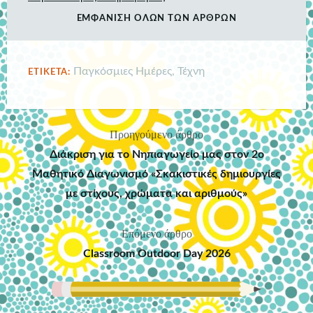
ΕΜΦΆΝΙΣΗ ΌΛΩΝ ΤΩΝ ΆΡΘΡΩΝ
Παγκόσμιες Ημέρες
,
Τέχνη
ΕΤΙΚΈΤΑ:
Προηγούμενο άρθρο
Πλοήγηση
Διάκριση για το Νηπιαγωγείο μας στον 2ο
άρθρων
Μαθητικό Διαγωνισμό «Σκακιστικές δημιουργίες
με στίχους, χρώματα και αριθμούς»
Επόμενο άρθρο
Classroom Outdoor Day 2026