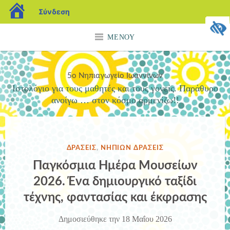
blogs.sch.gr
Σύνδεση
Μετάβαση
ΜΕΝΟΎ
σε
περιεχόμενο
5ο Νηπιαγωγείο Ιωαννίνων
Ιστολόγιο για τους μαθητές και τους γονείς. Παράθυρο
ανοίγω … στον κόσμο αρμενίζω!!
ΔΗΜΟΣΙΕΎΘΗΚΕ
ΔΡΆΣΕΙΣ
,
ΝΗΠΊΩΝ ΔΡΆΣΕΙΣ
ΣΤΗΝ
Παγκόσμια Ημέρα Μουσείων
2026. Ένα δημιουργικό ταξίδι
τέχνης, φαντασίας και έκφρασης
Δημοσιεύθηκε την
18 Μαΐου 2026