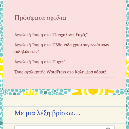
Πρόσφατα σχόλια
Αγγελική Τσαμη
στο
“Πασχαλινές Ευχές”
Αγγελική Τσαμη
στο
“Εβδομάδα χριστουγεννιάτικων
εκδηλώσεων”
Αγγελική Τσαμη
στο
“Ευχές”
Ένας σχολιαστής WordPress
στο
Καλημέρα κόσμε!
Με μια λέξη βρίσκω…
Αναζήτηση