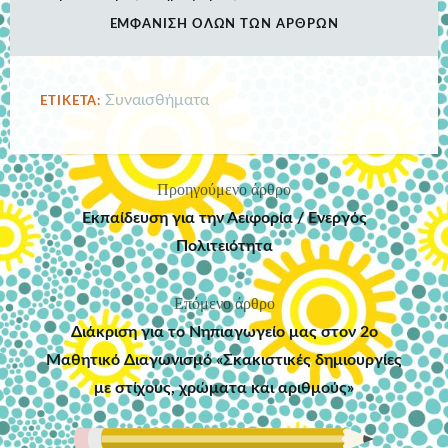
ΕΜΦΆΝΙΣΗ ΌΛΩΝ ΤΩΝ ΆΡΘΡΩΝ
Συναισθήματα
ΕΤΙΚΈΤΑ:
Προηγούμενο άρθρο
Πλοήγηση
Εκπαίδευση για την Αειφορία / Ενεργός
άρθρων
Πολιτειότητα
Επόμενο άρθρο
Διάκριση για το Νηπιαγωγείο μας στον 2ο
Μαθητικό Διαγωνισμό «Σκακιστικές δημιουργίες
με στίχους, χρώματα και αριθμούς»