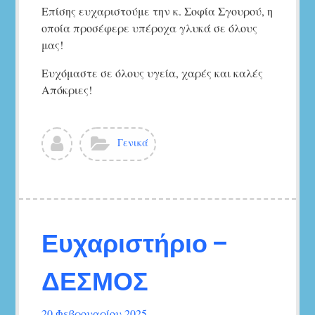
Επίσης ευχαριστούμε την κ. Σοφία Σγουρού, η
οποία προσέφερε υπέροχα γλυκά σε όλους
μας!
Ευχόμαστε σε όλους υγεία, χαρές και καλές
Απόκριες!
Δείτε
Κατηγορίες:
Γενικά
όλα
τα
άρθρα
του/
της
5ο
Ευχαριστήριο –
Νηπιαγωγείο
Αγ.Νικολάου
ΔΕΣΜΟΣ
20 Φεβρουαρίου 2025