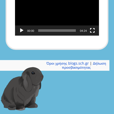
00:00
04:24
Όροι χρήσης blogs.sch.gr
|
Δήλωση
προσβασιμότητας