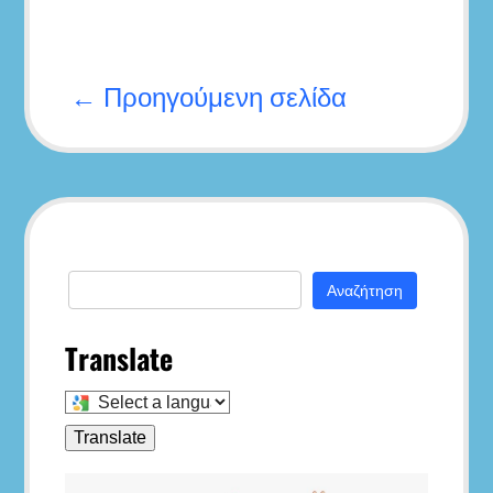
Πλοήγηση
άρθρων
← Προηγούμενη σελίδα
Αναζήτηση
για:
Translate
Select
a
language
Translate
to
translate