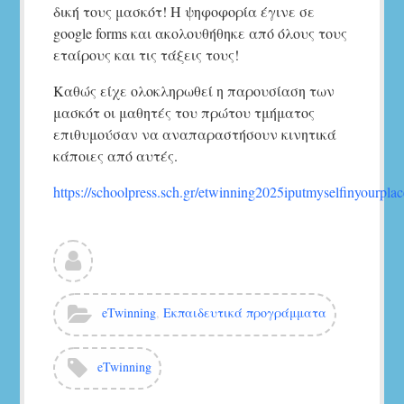
δική τους μασκότ! Η ψηφοφορία έγινε σε
google forms και ακολουθήθηκε από όλους τους
εταίρους και τις τάξεις τους!
Καθώς είχε ολοκληρωθεί η παρουσίαση των
μασκότ οι μαθητές του πρώτου τμήματος
επιθυμούσαν να αναπαραστήσουν κινητικά
κάποιες από αυτές.
https://schoolpress.sch.gr/etwinning2025iputmyselfinyourplac
Δείτε
όλα
τα
άρθρα
Κατηγορίες:
eTwinning
,
Εκπαιδευτικά προγράμματα
του/
της
5ο
Ετικέτες:
eTwinning
Νηπιαγωγείο
Αγ.Νικολάου