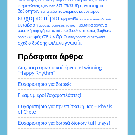
εθελοντισμός
εκδήλωση
εκδρομή
ελιά
επίσκεψη
εργαστήριο
ενημερώσεις
εξόρμηση
δεξιοτήτων
εσπερίδα
εσωτερικός κανονισμός
ευχαριστήριο
εφημερίδα
θεατρικό παιχνίδι
λάδι
μετάβαση
μουσικά όργανα
μουσείο
μουσειακή αγωγή
μουσική
περιβάλλον
πρώτες βοήθειες
παραγόμενο υλικό
σεμινάριο
σεισμός
ρόδες
συγγραφέας
συνεργασία
φιλαναγνωσία
σχέδιο δράσης
Πρόσφατα άρθρα
Διάχυση ευρωπαϊκού έργου eTwinning
“Happy Rhythm”
Ευχαριστήριο για δωρεές
Γίναμε μικροί ζαχαροπλάστες!
Ευχαριστήριο για την επίσκεψή μας – Physis
of Crete
Ευχαριστήριο για δωρεά δίσκων tuff trays!