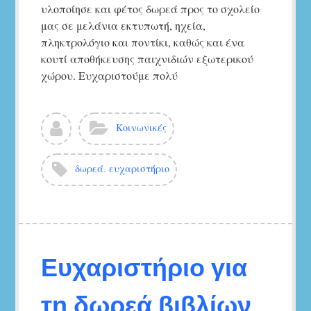
υλοποίησε και φέτος δωρεά προς το σχολείο
μας σε μελάνια εκτυπωτή, ηχεία,
πληκτρολόγιο και ποντίκι, καθώς και ένα
κουτί αποθήκευσης παιχνιδιών εξωτερικού
χώρου. Ευχαριστούμε πολύ
Δείτε
Κατηγορίες:
Κοινωνικές
όλα
τα
άρθρα
Ετικέτες:
δωρεά
,
ευχαριστήριο
του/
της
5ο
Νηπιαγωγείο
Αγ.Νικολάου
Ευχαριστήριο για
τη δωρεά βιβλίων