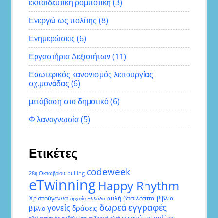
εκπαιδευτική ρομποτική
(3)
Ενεργώ ως πολίτης
(8)
Ενημερώσεις
(6)
Εργαστήρια Δεξιοτήτων
(11)
Εσωτερικός κανονισμός λειτουργίας
σχ.μονάδας
(6)
μετάβαση στο δημοτικό
(6)
Φιλαναγνωσία
(5)
Ετικέτες
codeweek
28η Οκτωβρίου
bulling
eTwinning
Happy Rhythm
Χριστούγεννα
αυλή
βασιλόπιτα
βιβλία
αρχαία Ελλάδα
δωρεά
εγγραφές
γονείς
δράσεις
βιβλίο
ενεργώ ως πολίτης