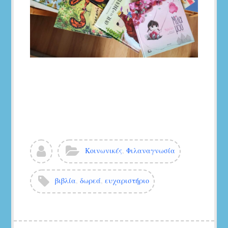
Δείτε
Κατηγορίες:
Κοινωνικές
,
Φιλαναγνωσία
όλα
τα
άρθρα
Ετικέτες:
βιβλία
,
δωρεά
,
ευχαριστήριο
του/
της
5ο
Νηπιαγωγείο