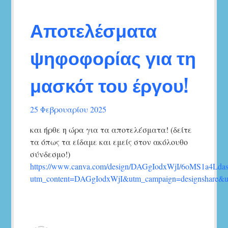
Αποτελέσματα
ψηφοφορίας για τη
μασκότ του έργου!
25 Φεβρουαρίου 2025
και ήρθε η ώρα για τα αποτελέσματα! (δείτε
τα όπως τα είδαμε και εμείς στον ακόλουθο
σύνδεσμο!)
https://www.canva.com/design/DAGgIodxWjI/6oMS1a4Ld
utm_content=DAGgIodxWjI&utm_campaign=designshare&ut